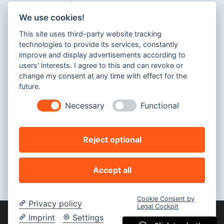
Corporate Design
We use cookies!
Logodesign
This site uses third-party website tracking
UX & Visual Design
technologies to provide its services, constantly
improve and display advertisements according to
Social Media
users' interests. I agree to this and can revoke or
Papeterie
change my consent at any time with effect for the
future.
Necessary
Functional
Impressum
Reject optional
Datenschutz
Accept all
Cookie Consent by
Privacy policy
Legal Cockpit
Imprint
Settings
Copyright © 2024 Jasmin Selig